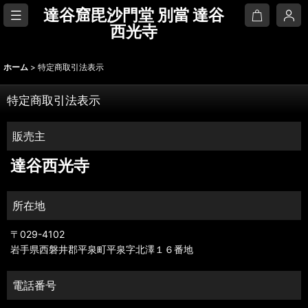
達谷窟毘沙門堂 別當 達谷
西光寺
ホーム
>
特定商取引法表示
特定商取引法表示
販売主
達谷西光寺
所在地
〒029-4102
岩手県西磐井郡平泉町平泉字北澤１６番地
電話番号