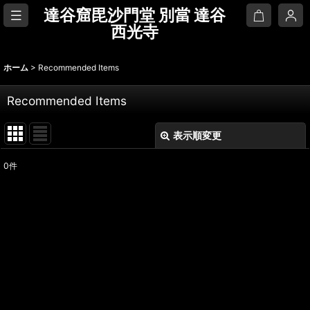
達谷窟毘沙門堂 別當 達谷
西光寺
ホーム
>
Recommended Items
Recommended Items
表示順変更
閉じる
0
件
表示数
:
並び順
:
絞り込む