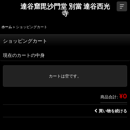
達谷窟毘沙門堂 別當 達谷西光
寺
ホーム
>
ショッピングカート
ショッピングカート
現在のカートの中身
カートは空です。
¥
0
商品合計
:
買い物を続ける