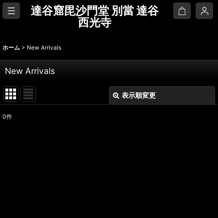
達谷窟毘沙門堂 別當 達谷
西光寺
ホーム
>
New Arrivals
New Arrivals
表示順変更
閉じる
0
件
表示数
:
並び順
:
絞り込む