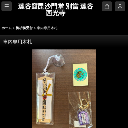
達谷窟毘沙門堂 別當 達谷
西光寺
ホーム
>
御祈祷受付
>
車内専用木札
車内専用木札